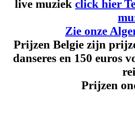
live muziek
click hier
Te
mu
Zie onze Alg
Prijzen Belgie zijn prij
danseres en 150 euros v
re
Prijzen o