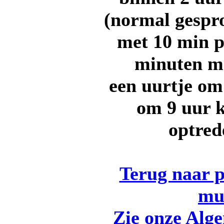
(normal gespr
met 10 min p
minuten me
een uurtje om
om 9 uur k
optred
Terug naar p
mu
Zie onze Alg