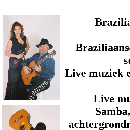
Brazil
Braziliaans
s
Live muziek 
Live mu
Samba,
achtergrond